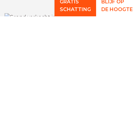
GRATIS
BLIJF OP
SCHATTING
DE HOOGTE
MARIAKERKE
Bouwgrond
Verkocht
HUISE
Bouwgrond
Verkocht
GENT
Garage
Verkocht