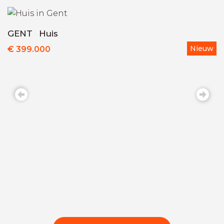
GENT
Huis
w
Nieuw
€ 399.000
M
€