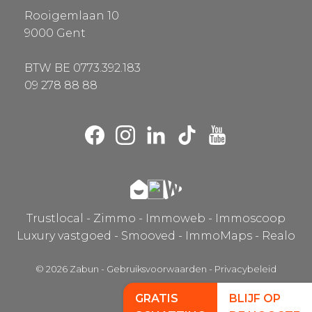
Rooigemlaan 10
9000 Gent
BTW BE 0773.392.183
09 278 88 88
Trustlocal
-
Zimmo
-
Immoweb
-
Immoscoop
Luxury vastgoed
-
Smooved
-
ImmoMaps
-
Realo
© 2026 Zabun
-
Gebruiksvoorwaarden
-
Privacybeleid
GRATIS
BLIJF OP