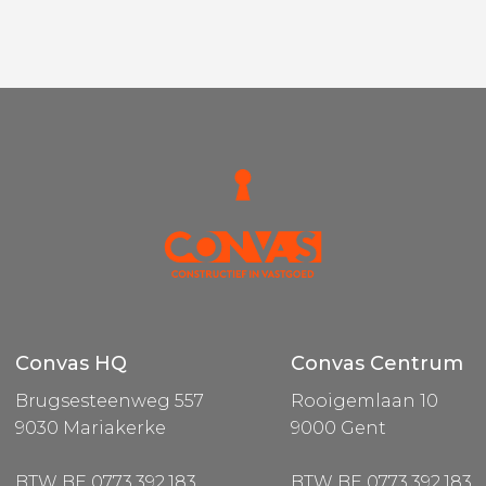
Convas HQ
Convas Centrum
Brugsesteenweg 557
Rooigemlaan 10
9030 Mariakerke
9000 Gent
BTW BE 0773.392.183
BTW BE 0773.392.183