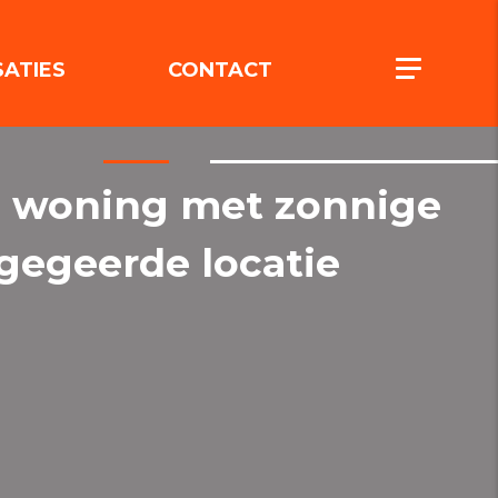
(REALISATIES)
(CONTACT)
Toggle n
SATIES
CONTACT
n woning met zonnige
 gegeerde locatie