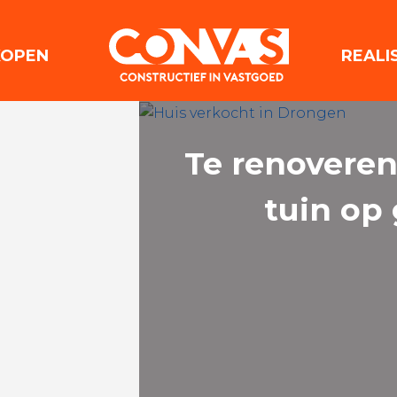
(VERKOPEN)
KOPEN
REALI
Te renovere
tuin op