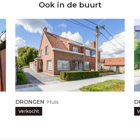
Ook in de buurt
DRONGEN
Huis
D
Verkocht
V