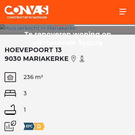
Togg
Te renoveren woning op
uitstekende ligging
HOEVEPOORT 13
9030 MARIAKERKE
236 m²
3
1