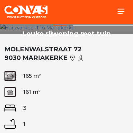
Togg
Leuke rijwoning met tuin
MOLENWALSTRAAT 72
9030 MARIAKERKE
165 m²
161 m²
3
1