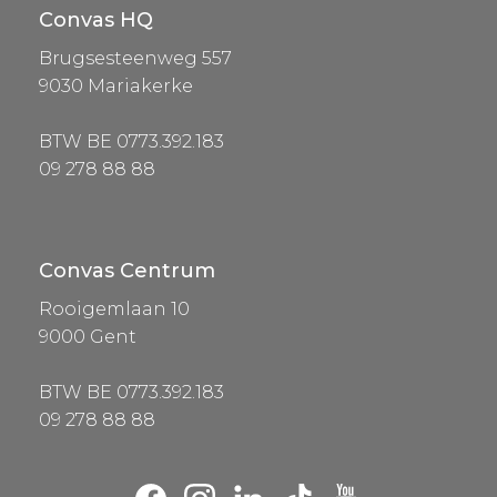
Convas HQ
Brugsesteenweg 557
9030 Mariakerke
BTW BE 0773.392.183
09 278 88 88
Convas Centrum
Rooigemlaan 10
9000 Gent
BTW BE 0773.392.183
09 278 88 88