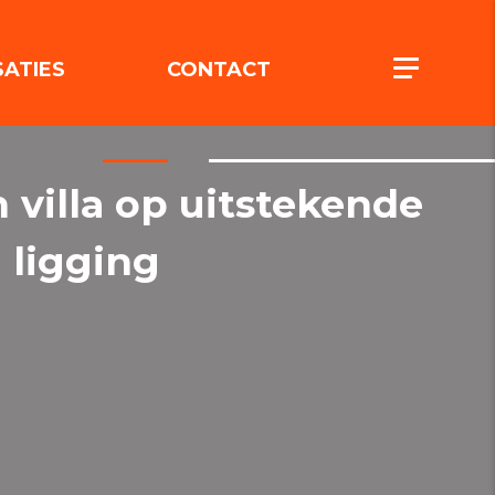
(REALISATIES)
(CONTACT)
Toggle n
SATIES
CONTACT
n villa op uitstekende
ligging