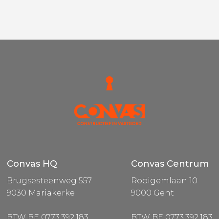
Convas HQ
Convas Centrum
Brugsesteenweg 557
Rooigemlaan 10
9030 Mariakerke
9000 Gent
BTW BE 0773.392.183
BTW BE 0773.392.183