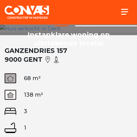
Togg
Instapklare woning op
uitstekende locatie
GANZENDRIES 157
9000 GENT
68 m²
138 m²
3
1