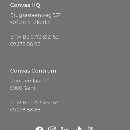
Convas HQ
Brugsesteenweg 557
9030 Mariakerke
BTW BE 0773.392.183
09 278 88 88
Convas Centrum
Rooigemlaan 10
9000 Gent
BTW BE 0773.392.183
09 278 88 88