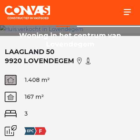
Togg
Woning in het centrum van
Lovendegem
LAAGLAND 50
9920 LOVENDEGEM
1.408 m²
167 m²
3