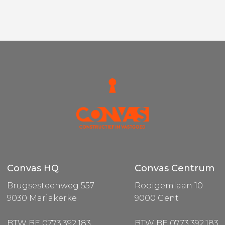
Convas HQ
Convas Centrum
Brugsesteenweg 557
Rooigemlaan 10
9030 Mariakerke
9000 Gent
BTW BE 0773.392.183
BTW BE 0773.392.183