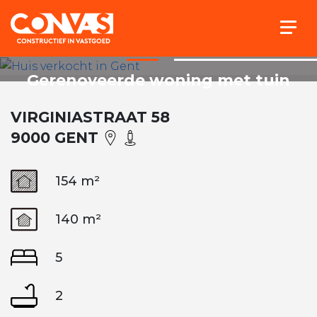
Togg
Gerenoveerde woning met tuin
VIRGINIASTRAAT 58
9000 GENT
154 m²
140 m²
5
2