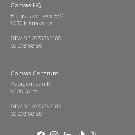
Convas HQ
Brugsesteenweg 557
9030 Mariakerke
BTW BE 0773.392.183
09 278 88 88
Convas Centrum
Rooigemlaan 10
9000 Gent
BTW BE 0773.392.183
09 278 88 88