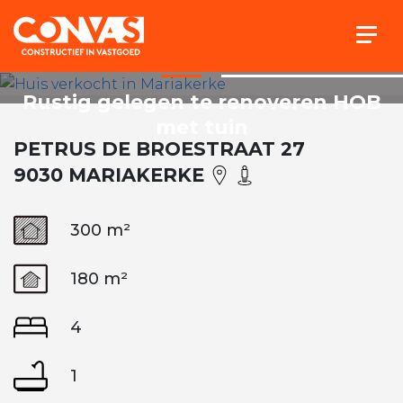
Togg
Rustig gelegen te renoveren HOB
met tuin
PETRUS DE BROESTRAAT 27
9030 MARIAKERKE
300 m²
180 m²
4
1