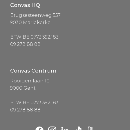
Convas HQ
Brugsesteenweg 557
9030 Mariakerke
BTW BE 0773.392.183
09 278 88 88
Convas Centrum
Rooigemlaan 10
9000 Gent
BTW BE 0773.392.183
09 278 88 88