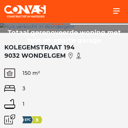
Togg
Totaal gerenoveerde woning met
tuin en aparte garage
KOLEGEMSTRAAT 194
9032 WONDELGEM
150 m²
3
1