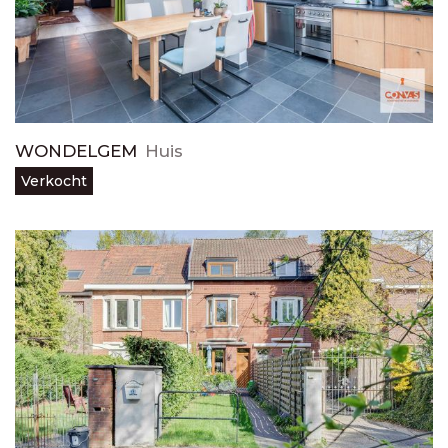
WONDELGEM
Huis
Verkocht