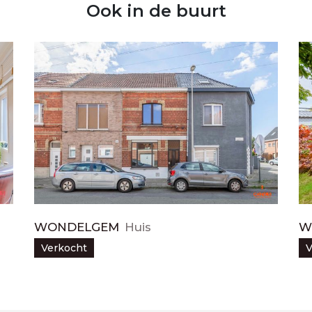
Ook in de buurt
WONDELGEM
Huis
W
Verkocht
V