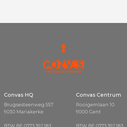
Convas HQ
Convas Centrum
Brugsesteenweg 557
Rooigemlaan 10
9030 Mariakerke
9000 Gent
BTW BE 0773.392.183
BTW BE 0773.392.183