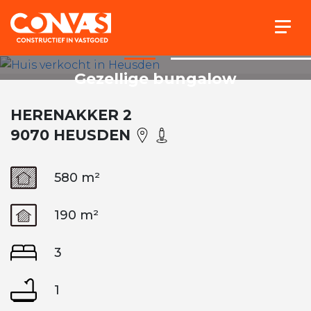
Togg
Gezellige bungalow
HERENAKKER 2
9070 HEUSDEN
580 m²
190 m²
3
1