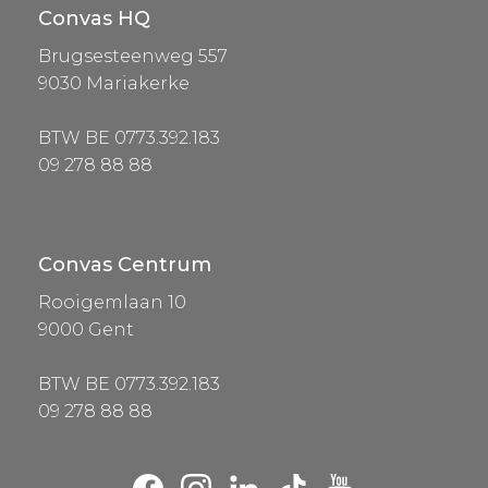
Convas HQ
Brugsesteenweg 557
9030 Mariakerke
BTW BE 0773.392.183
09 278 88 88
Convas Centrum
Rooigemlaan 10
9000 Gent
BTW BE 0773.392.183
09 278 88 88