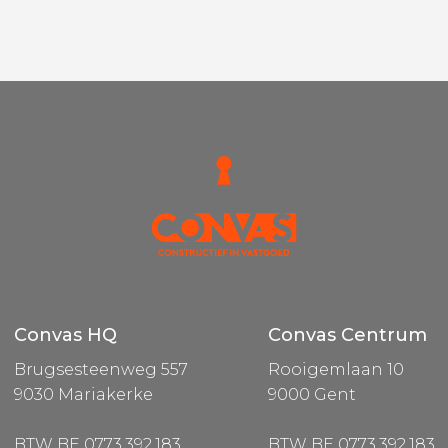
Convas HQ
Convas Centrum
Brugsesteenweg 557
Rooigemlaan 10
9030 Mariakerke
9000 Gent
BTW BE 0773.392.183
BTW BE 0773.392.183