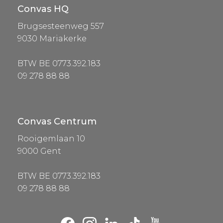
Convas HQ
Brugsesteenweg 557
9030 Mariakerke
BTW BE 0773.392.183
09 278 88 88
Convas Centrum
Rooigemlaan 10
9000 Gent
BTW BE 0773.392.183
09 278 88 88