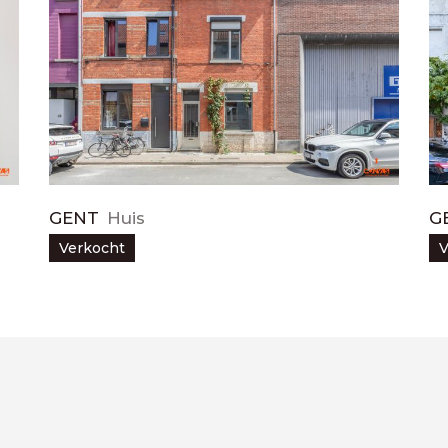
GENT
Huis
G
Verkocht
V