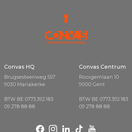
Convas HQ
Convas Centrum
Brugsesteenweg 557
Rooigemlaan 10
9030 Mariakerke
9000 Gent
BTW BE 0773.392.183
BTW BE 0773.392.183
09 278 88 88
09 278 88 88