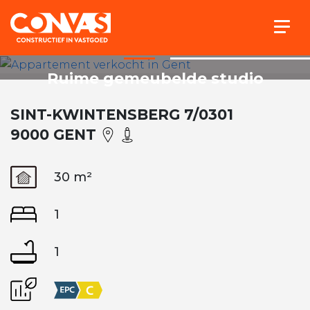
Togg
Ruime gemeubelde studio
SINT-KWINTENSBERG 7/0301
9000 GENT
30 m²
1
1