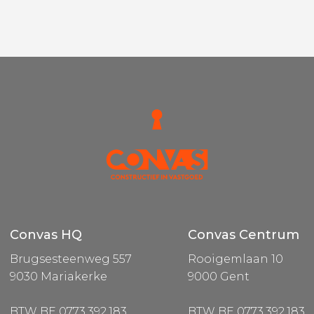
Convas HQ
Convas Centrum
Brugsesteenweg 557
Rooigemlaan 10
9030 Mariakerke
9000 Gent
BTW BE 0773.392.183
BTW BE 0773.392.183