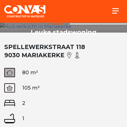
Togg
Leuke stadswoning
SPELLEWERKSTRAAT 118
9030 MARIAKERKE
80 m²
105 m²
2
1