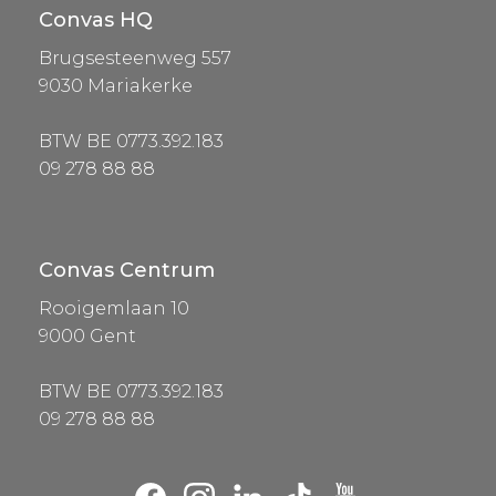
Convas HQ
Brugsesteenweg 557
9030 Mariakerke
BTW BE 0773.392.183
09 278 88 88
Convas Centrum
Rooigemlaan 10
9000 Gent
BTW BE 0773.392.183
09 278 88 88