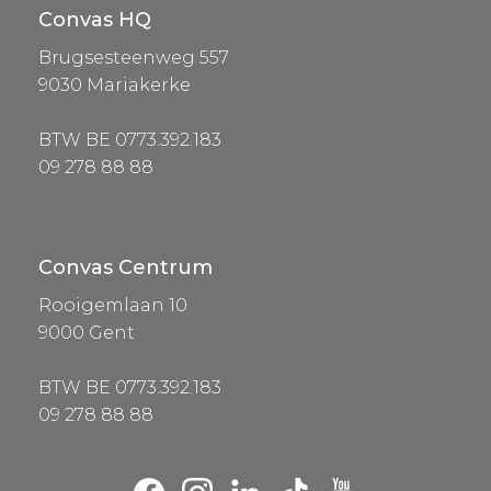
Convas HQ
Brugsesteenweg 557
9030 Mariakerke
BTW BE 0773.392.183
09 278 88 88
Convas Centrum
Rooigemlaan 10
9000 Gent
BTW BE 0773.392.183
09 278 88 88