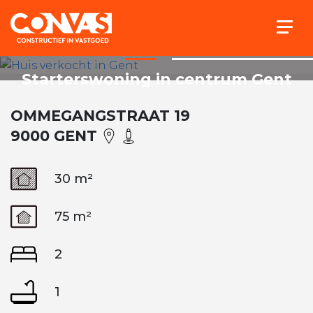
Togg
Starterswoning in centrum Gent
OMMEGANGSTRAAT 19
9000 GENT
30 m²
75 m²
2
1