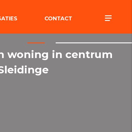
(REALISATIES)
(CONTACT)
Toggle n
SATIES
CONTACT
n woning in centrum
Sleidinge