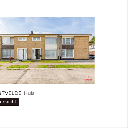
RTVELDE
Huis
erkocht