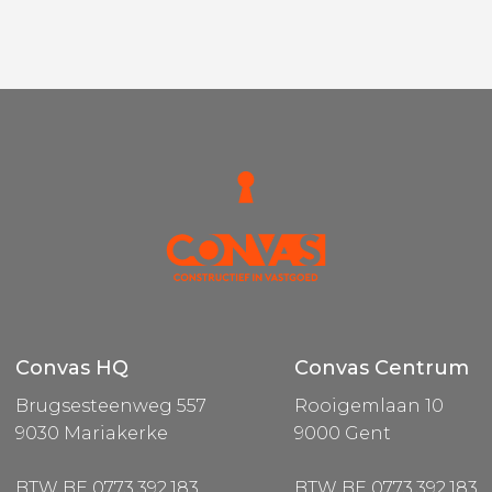
Convas HQ
Convas Centrum
Brugsesteenweg 557
Rooigemlaan 10
9030 Mariakerke
9000 Gent
BTW BE 0773.392.183
BTW BE 0773.392.183